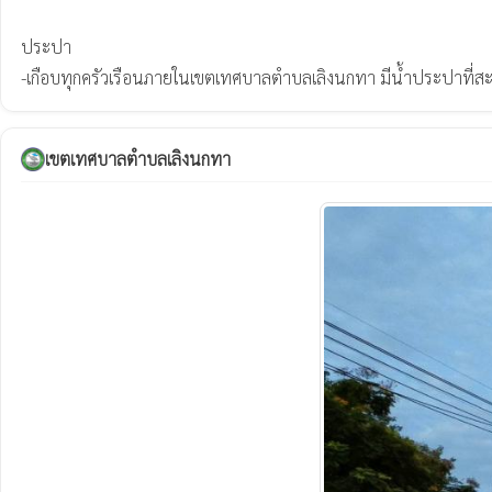
ประปา

-เกือบทุกครัวเรือนภายในเขตเทศบาลตำบลเลิงนกทา มีน้ำประปาที่สะอา
เขตเทศบาลตำบลเลิงนกทา