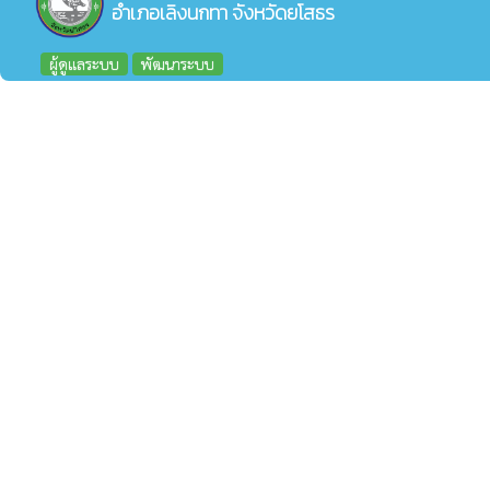
อำเภอเลิงนกทา จังหวัดยโสธร
ผู้ดูแลระบบ
พัฒนาระบบ