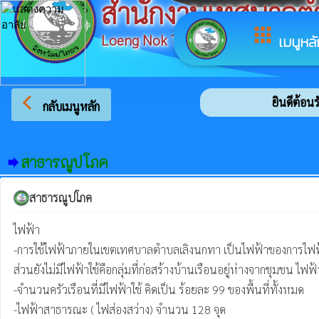
สำนักงานเทศบาลต
apps
Loeng Nok Tha Subdistrict Municipal
เมนูหลั
arrow_back_ios
ยินดีต้อนรับ
กลับเมนูหลัก
สาธารณูปโภค
forward
สาธารณูปโภค
ไฟฟ้า

-การใช้ไฟฟ้าภายในเขตเทศบาลตำบลเลิงนกทา เป็นไฟฟ้าของการไฟฟ้าส
ส่วนยังไม่มีไฟฟ้าใช้คือกลุ่มที่ก่อสร้างบ้านเรือนอยู่ห่างจากชุมช
-จำนวนครัวเรือนที่มีไฟฟ้าใช้ คิดเป็น ร้อยละ 99 ของพื้นที่ทั้งหมด

-ไฟฟ้าสาธารณะ ( ไฟส่องสว่าง) จำนวน 128 จุด
